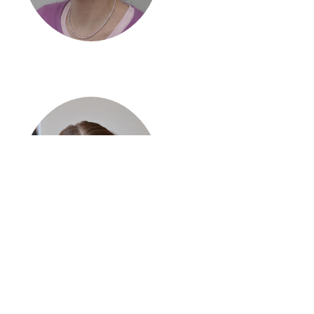
Einsatzleiterin
Carolin Röckle