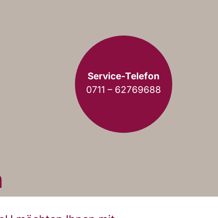
Service-Telefon
0711 – 62769688
n